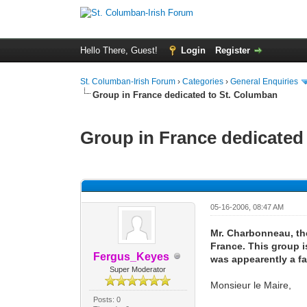
Hello There, Guest!
Login
Register
St. Columban-Irish Forum
›
Categories
›
General Enquiries
Group in France dedicated to St. Columban
Group in France dedicated
0 Vote(s) - 0 Average
1
2
3
4
5
05-16-2006, 08:47 AM
Mr. Charbonneau, the
France. This group i
Fergus_Keyes
was appearently a fav
Super Moderator
Monsieur le Maire,
Posts: 0