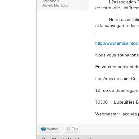
Threads: 0
L?association ? les 
Joined: Mar 2006
de votre ville, int?re
Notre association fon
et la sauvegarde des s
:
http://www.amisaintco
Nous vous souhaitons 
En vous remerciant de 
Les Amis de saint Co
10 rue de Beauregard
70300 Luxeuil le
Webmaster : jacques
Website
Find