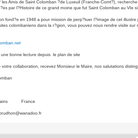
Amis de Saint Colomban ?de Luxeuil (Franche-Comt?), recherche de
ss?es par l?Histoire de ce grand moine que fut Saint Colomban au VIe 
d?e en 1948 a pour mission de perp?tuer l?image de cet illustre pio
ites colombaniens dans la r?gion, vous pouvez nous rendre visite sur no
lomban.net
une bonne lecture depuis le plan de site
votre collaboration, recevez Monsieur le Maire, nos salutations distin
lomban
s Bains France
.prudhon@wanadoo.fr